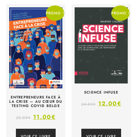
PROMO !
PROMO !
SCIENCE INFUSE
ENTREPRENEURS FACE À
LA CRISE — AU CŒUR DU
12.00
€
24.00
€
TESTING COVID BELGE
11.00
€
22.00
€
VOIR CE LIVRE
VOIR CE LIVRE