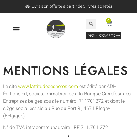
Livraison offerte à partir de 3 livres achetés
0
MON COMPTE
MENTIONS LÉGALES
Le site
www.lattitudedesheros.com
est édité par ADH
Éditions srl, société immatriculée à la Banque Carrefour des
Entreprises belges sous le numéro 711701272 et dont le
siège social est sis au Rue du Fort 8 , 4671 Blegny
(Belgique).
N° de TVA intracommunautaire : BE 711.701.272